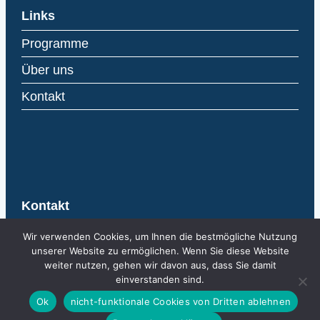
Links
Programme
Über uns
Kontakt
Kontakt
AIBA
Wir verwenden Cookies, um Ihnen die bestmögliche Nutzung
Agentur für Internationale
unserer Website zu ermöglichen. Wenn Sie diese Website
weiter nutzen, gehen wir davon aus, dass Sie damit
Bildungsangelegenheiten
einverstanden sind.
Kirchstrasse 10
Ok
nicht-funktionale Cookies von Dritten ablehnen
Postfach 684