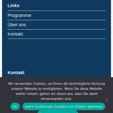
Links
Programme
Über uns
Kontakt
Kontakt
AIBA
Wir verwenden Cookies, um Ihnen die bestmögliche Nutzung
Agentur für Internationale
unserer Website zu ermöglichen. Wenn Sie diese Website
weiter nutzen, gehen wir davon aus, dass Sie damit
Bildungsangelegenheiten
einverstanden sind.
Kirchstrasse 10
Ok
nicht-funktionale Cookies von Dritten ablehnen
Postfach 684