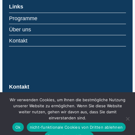
Links
Programme
Über uns
Kontakt
Kontakt
AIBA
Wir verwenden Cookies, um Ihnen die bestmögliche Nutzung
Agentur für Internationale
unserer Website zu ermöglichen. Wenn Sie diese Website
weiter nutzen, gehen wir davon aus, dass Sie damit
Bildungsangelegenheiten
einverstanden sind.
Kirchstrasse 10
Ok
nicht-funktionale Cookies von Dritten ablehnen
Postfach 684