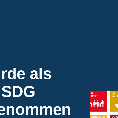
rde als
r SDG
fgenommen