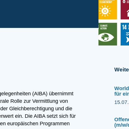
Weit
World
ngelegenheiten (AIBA) übernimmt
für e
ale Rolle zur Vermittlung von
15.07
 der Gleichberechtigung und die
wert ein. Die AIBA setzt sich für
Offen
 den europäischen Programmen
(m/w/