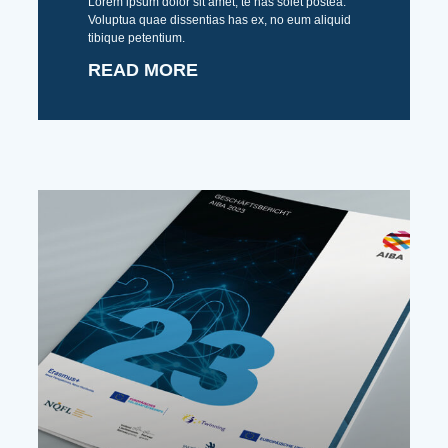
Lorem ipsum dolor sit amet, te has solet postea.
Voluptua quae dissentias has ex, no eum aliquid
tibique petentium.
READ MORE