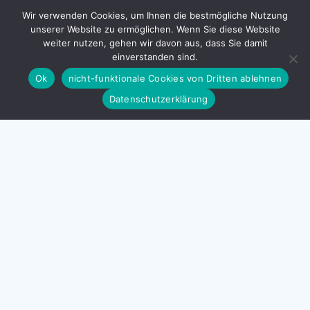
Wir verwenden Cookies, um Ihnen die bestmögliche Nutzung
Am 7. Mai 2024 wurden im Rahmen der
unserer Website zu ermöglichen. Wenn Sie diese Website
Veranstaltung «Familie und Beruf» die
weiter nutzen, gehen wir davon aus, dass Sie damit
«familienfreundlichsten Unternehmen 2024» in
einverstanden sind.
Liechtenstein ausgezeichnet. Die teilnehmenden
KMUs und Grossunternehmen haben
Ok
nicht-funktionale Cookies von Dritten ablehnen
READ MORE
Datenschutzerklärung